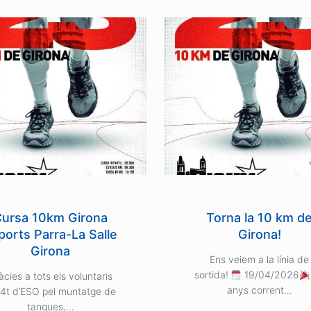
Cursa 10km Girona
Torna la 10 km d
ports Parra-La Salle
Girona!
Girona
Ens veiem a la línia de
sortida!
19/04/2026
àcies a tots els voluntaris
anys corrent…
4t d’ESO pel muntatge de
tanques,…