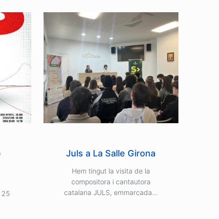
e
Juls a La Salle Girona
E
Hem tingut la visita de la
compositora i cantautora
P
catalana JULS, emmarcada…
25