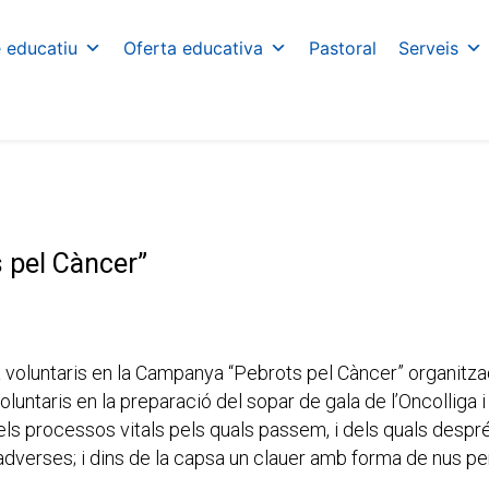
e educatiu
Oferta educativa
Pastoral
Serveis
s pel Càncer”
a voluntaris en la Campanya “Pebrots pel Càncer” organitz
ntaris en la preparació del sopar de gala de l’Oncolliga i
s processos vitals pels quals passem, i dels quals despré
dverses; i dins de la capsa un clauer amb forma de nus per r