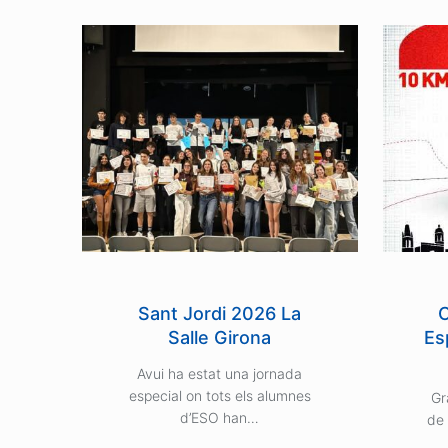
Sant Jordi 2026 La
Salle Girona
Es
Avui ha estat una jornada
especial on tots els alumnes
Gr
d’ESO han…
de 