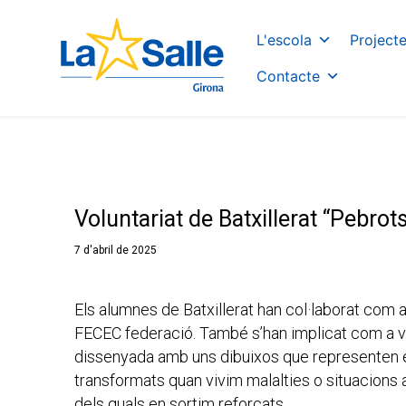
Catalan
Spanish
L'escola
Project
Contacte
Voluntariat de Batxillerat “Pebrot
7 d'abril de 2025
Els alumnes de Batxillerat han col·laborat com 
FECEC federació. També s’han implicat com a volu
dissenyada amb uns dibuixos que representen el
transformats quan vivim malalties o situacions a
dels quals en sortim reforçats