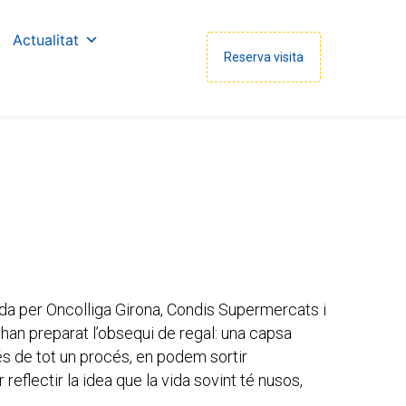
La Salle Catalunya
Sallenet
Correu web
Actualitat
Reserva visita
ada per Oncolliga Girona, Condis Supermercats i
 han preparat l’obsequi de regal: una capsa
s de tot un procés, en podem sortir
eflectir la idea que la vida sovint té nusos,